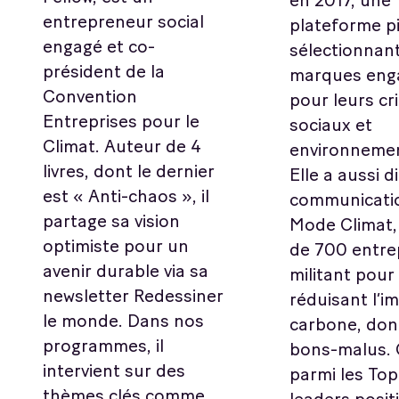
en 2017, une
entrepreneur social
plateforme p
engagé et co-
sélectionnan
président de la
marques eng
Convention
pour leurs cr
Entreprises pour le
sociaux et
Climat. Auteur de 4
environneme
livres, dont le dernier
Elle a aussi di
est « Anti-chaos », il
communicati
partage sa vision
Mode Climat, 
optimiste pour un
de 700 entre
avenir durable via sa
militant pour 
newsletter Redessiner
réduisant l’i
le monde. Dans nos
carbone, dont
programmes, il
bons-malus. 
intervient sur des
parmi les Top
thèmes clés comme