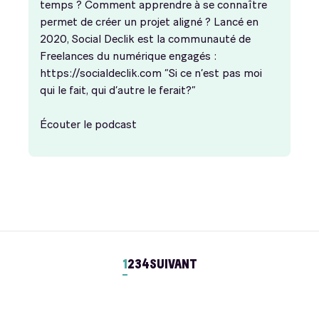
temps ? Comment apprendre à se connaître
permet de créer un projet aligné ? Lancé en
2020, Social Declik est la communauté de
Freelances du numérique engagés :
https://socialdeclik.com “Si ce n’est pas moi
qui le fait, qui d’autre le ferait?”
Écouter le podcast
1
2
3
4
SUIVANT
Pagination
des
publications