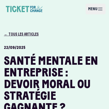
Skip to content
MENU
Open m
Ticket for Change
← TOUS LES ARTICLES
22/09/2025
SANTÉ MENTALE EN
ENTREPRISE :
DEVOIR MORAL OU
STRATÉGIE
GAGNANTE ?