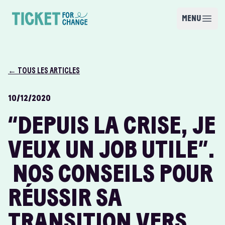
Skip to content
MENU
Open m
Ticket for Change
← TOUS LES ARTICLES
10/12/2020
“DEPUIS LA CRISE, JE
VEUX UN JOB UTILE”.
NOS CONSEILS POUR
RÉUSSIR SA
TRANSITION VERS