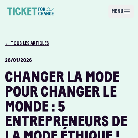
Skip to content
MENU
Open m
Ticket for Change
← TOUS LES ARTICLES
26/01/2026
CHANGER LA MODE
POUR CHANGER LE
MONDE : 5
ENTREPRENEURS DE
LA MODE ÉTHIQUE !