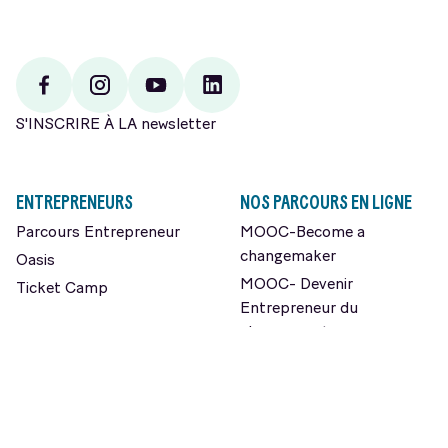
Facebook
Instagram
Youtube
Linkedin
S'INSCRIRE À LA newsletter
ENTREPRENEURS
NOS PARCOURS EN LIGNE
Parcours Entrepreneur
MOOC-Become a
changemaker
Oasis
MOOC- Devenir
Ticket Camp
Entrepreneur du
changement
ORGANISATIONS
L’Exploration en ligne
Programme
Intrapreneuriat
NOS CONTENUS
Programme Leaders de