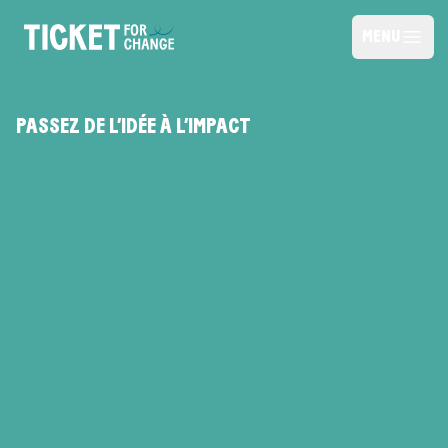
Skip to content
MENU
Open m
Ticket for Change
PASSEZ DE L’IDÉE À L’IMPACT